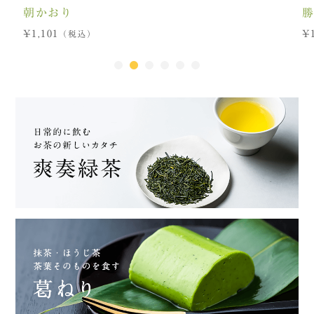
勝谷さんの爽奏緑茶
¥1,242
¥1
（税込）