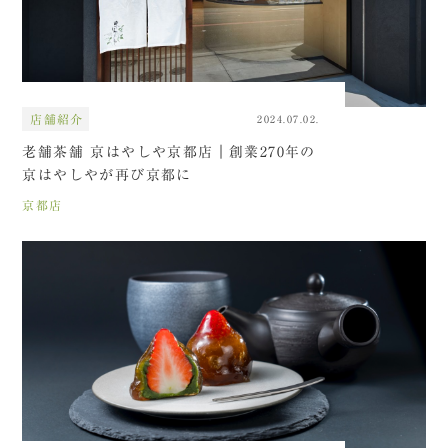
店舗紹介
2024.07.02.
老舗茶舗 京はやしや京都店｜創業270年の
京はやしやが再び京都に
京都店