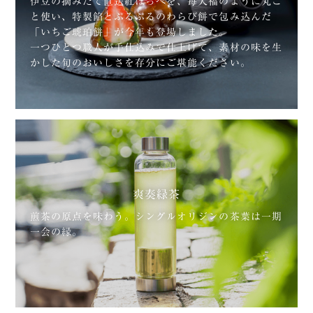
伊豆の摘みたて直送紅ほっぺを、苺大福のように丸ご
と使い、特製餡とぷるぷるのわらび餅で包み込んだ
「いちご琥珀餅」が今年も登場しました。
一つひとつ職人が手仕込みで仕上げて、素材の味を生
かした旬のおいしさを存分にご堪能ください。
爽奏緑茶
煎茶の原点を味わう。シングルオリジンの茶葉は一期
一会の縁。