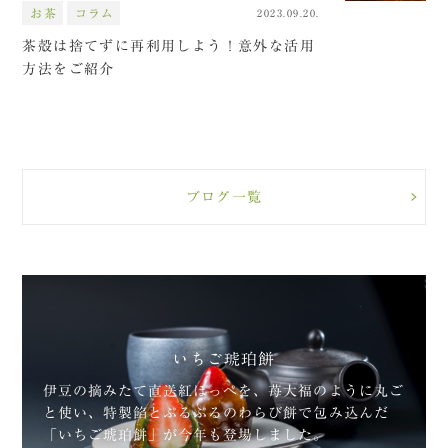
お茶
コラム
2023.09.20.
茶殻は捨てずに再利用しよう！意外な活用
方法をご紹介
ブログ一覧
いちご琥珀餅
伊豆の摘みたて直送紅ほっぺを、苺大福のように丸ご
と使い、特製餡とぷるぷるのわらび餅で包み込んだ
「いちご琥珀餅」が今年も登場しました。