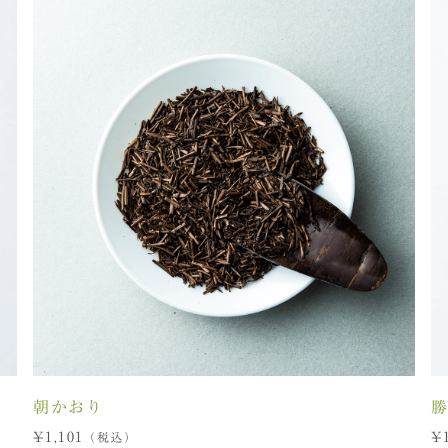
朝かおり
¥1,101
¥1
（税込）