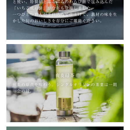
と使い、特製餡とぷるぷるのわらび餅で包み込んだ
「いちご琥珀餅」が今年も登場しました。
一つひとつ職人が手仕込みで仕上げて、素材の味を生
かした旬のおいしさを存分にご堪能ください。
爽奏緑茶
煎茶の原点を味わう。シングルオリジンの茶葉は一期
一会の縁。