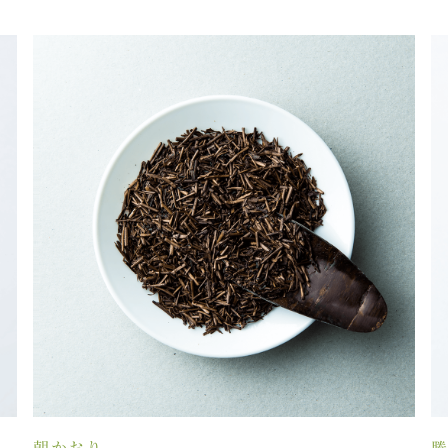
かおり
勝谷さん