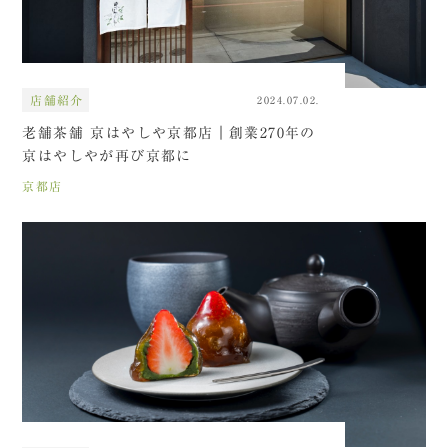
店舗紹介
2024.07.02.
老舗茶舗 京はやしや京都店｜創業270年の
京はやしやが再び京都に
京都店