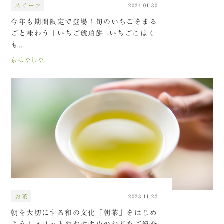
スイーツ
2024.01.30.
今年も期間限定で登場！旬のいちごをまる
ごと味わう「いちご琥珀餅 -いちごこはく
も...
京はやしや
お茶
2023.11.22.
朝を大切にする和の文化「朝茶」をはじめ