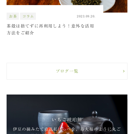
お茶
コラム
2023.09.20.
茶殻は捨てずに再利用しよう！意外な活用
方法をご紹介
ブログ一覧
いちご琥珀餅
伊豆の摘みたて直送紅ほっぺを、苺大福のように丸ご