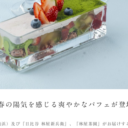
春の陽気を感じる爽やかなパフェが登
浜）及び『日比谷 林屋新兵衛』、『林屋茶園』がお届けす